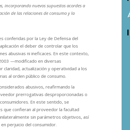
idas, incorporando nuevos supuestos acordes a
zación de las relaciones de consumo y la
des conferidas por la Ley de Defensa del
plicación el deber de controlar que los
es abusivas ni ineficaces. En este contexto,
/2003 —modificado en diversas
claridad, actualización y operatividad a los
rarias al orden público de consumo.
considerados abusivos, reafirmando la
proveedor prerrogativas desproporcionadas o
 consumidores. En este sentido, se
es que confieran al proveedor la facultad
 unilateralmente sin parámetros objetivos, así
a en perjuicio del consumidor.