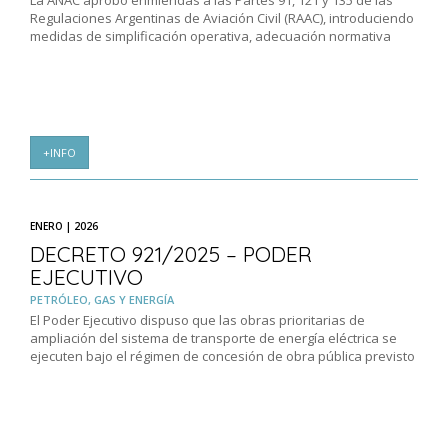
La ANAC aprobó enmiendas a las Partes 91, 121 y 135 de las
Regulaciones Argentinas de Aviación Civil (RAAC), introduciendo
medidas de simplificación operativa, adecuación normativa
+INFO
ENERO | 2026
DECRETO 921/2025 – PODER
EJECUTIVO
PETRÓLEO, GAS Y ENERGÍA
El Poder Ejecutivo dispuso que las obras prioritarias de
ampliación del sistema de transporte de energía eléctrica se
ejecuten bajo el régimen de concesión de obra pública previsto