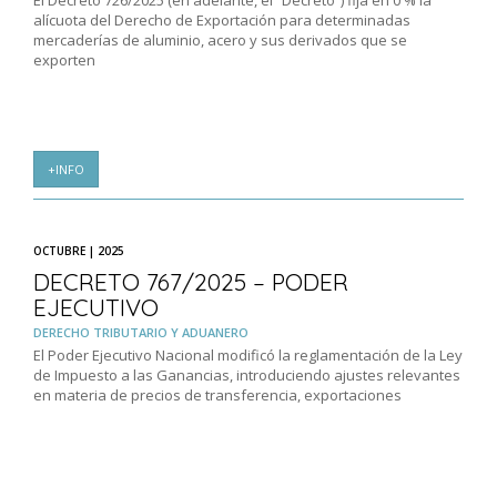
El Decreto 726/2025 (en adelante, el “Decreto”) fija en 0 % la
alícuota del Derecho de Exportación para determinadas
mercaderías de aluminio, acero y sus derivados que se
exporten
+INFO
OCTUBRE | 2025
DECRETO 767/2025 – PODER
EJECUTIVO
DERECHO TRIBUTARIO Y ADUANERO
El Poder Ejecutivo Nacional modificó la reglamentación de la Ley
de Impuesto a las Ganancias, introduciendo ajustes relevantes
en materia de precios de transferencia, exportaciones