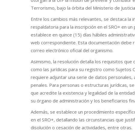
otorgan a la UIF la misión de prevenir y combatir e
Terrorismo, bajo la órbita del Ministerio de Justicia
Entre los cambios más relevantes, se destaca la 
respaldatoria para la inscripción en el SRO+ en un
establece en quince (15) días hábiles administrativ
web correspondiente. Esta documentación debe re
correo electrónico oficial del organismo.
Asimismo, la resolución detalla los requisitos que 
como las jurídicas para su registro como Sujetos O
requiere adjuntar una serie de datos personales,
penales. Para personas o estructuras jurídicas, s
que acredite la existencia y legalidad de la entid
su órgano de administración y los beneficiarios fin
Además, se establece un procedimiento específico 
en el SRO+, detallando las circunstancias que justif
disolución o cesación de actividades, entre otras.