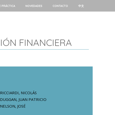
E PRÁCTICA
NOVEDADES
CONTACTO
中文
IÓN FINANCIERA
RICCIARDI, NICOLÁS
DUGGAN, JUAN PATRICIO
NELSON, JOSÉ