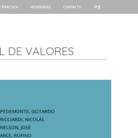
E PRÁCTICA
NOVEDADES
CONTACTO
中文
L DE VALORES
PEDEMONTE, GOTARDO
RICCIARDI, NICOLÁS
NELSON, JOSÉ
ARCE, RUFINO