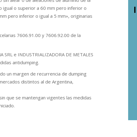
 sin alear o de aleaciones de aluminio de la
 igual o superior a 60 mm pero inferior o
mm pero inferior o igual a 5 mm», originarias
ncelarias 7606.91.00 y 7606.92.00 de la
NA SRL e INDUSTRIALIZADORA DE METALES
medidas antidumping.
ado un margen de recurrencia de dumping
mercados distintos al de Argentina,
á sin que se mantengan vigentes las medidas
iciado.