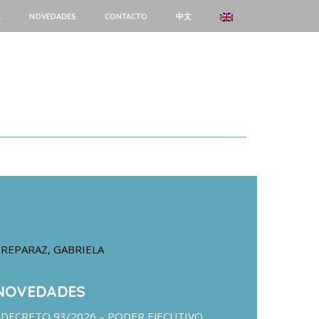
A
NOVEDADES
CONTACTO
中文
REPARAZ, GABRIELA
NOVEDADES
DECRETO 93/2026 – PODER EJECUTIVO