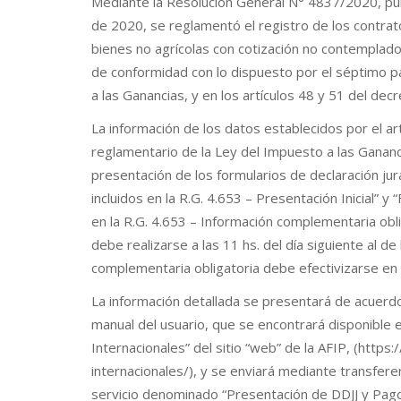
Mediante la Resolución General N° 4837/2020, publ
de 2020, se reglamentó el registro de los contra
bienes no agrícolas con cotización no contemplad
de conformidad con lo dispuesto por el séptimo pá
a las Ganancias, y en los artículos 48 y 51 del de
La información de los datos establecidos por el ar
reglamentario de la Ley del Impuesto a las Gananc
presentación de los formularios de declaración jur
incluidos en la R.G. 4.653 – Presentación Inicial” y
en la R.G. 4.653 – Información complementaria obli
debe realizarse a las 11 hs. del día siguiente al d
complementaria obligatoria debe efectivizarse en 
La información detallada se presentará de acuerdo 
manual del usuario, que se encontrará disponible 
Internacionales” del sitio “web” de la AFIP, (http
internacionales/), y se enviará mediante transfere
servicio denominado “Presentación de DDJJ y Pagos