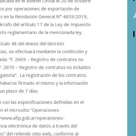
icada en el Boletín Oficial el 20 de octubre
tos por operaciones de exportación de
os en la Resolución General N° 4653/2019,
rrafo del artículo 17 de la Ley de Impuesto
creto reglamentario de la mencionada ley.
tículo 48 del Anexo del decreto
ias, se efectuará mediante la confección y
ada: “F. 2669 – Registro de contratos no
 “F. 2670 – Registro de contratos no incluidos
gatoria”. La registración de los contratos
e haberse firmado el mismo y la información
un plazo de 7 días.
con las especificaciones definidas en el
en el micrositio “Operaciones
s://www.afip.gob.ar/operaciones-
ncia electrónica de datos a través del
” del referido sitio web, conforme al