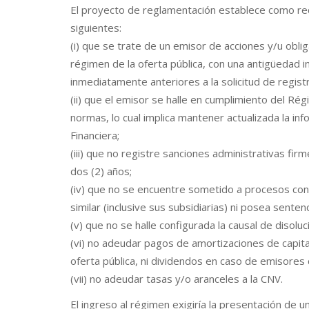
El proyecto de reglamentación establece como req
siguientes:
(i) que se trate de un emisor de acciones y/u obl
régimen de la oferta pública, con una antigüedad i
inmediatamente anteriores a la solicitud de regist
(ii) que el emisor se halle en cumplimiento del Ré
normas, lo cual implica mantener actualizada la inf
Financiera;
(iii) que no registre sanciones administrativas fir
dos (2) años;
(iv) que no se encuentre sometido a procesos conc
similar (inclusive sus subsidiarias) ni posea sente
(v) que no se halle configurada la causal de disoluci
(vi) no adeudar pagos de amortizaciones de capita
oferta pública, ni dividendos en caso de emisores 
(vii) no adeudar tasas y/o aranceles a la CNV.
El ingreso al régimen exigiría la presentación de u