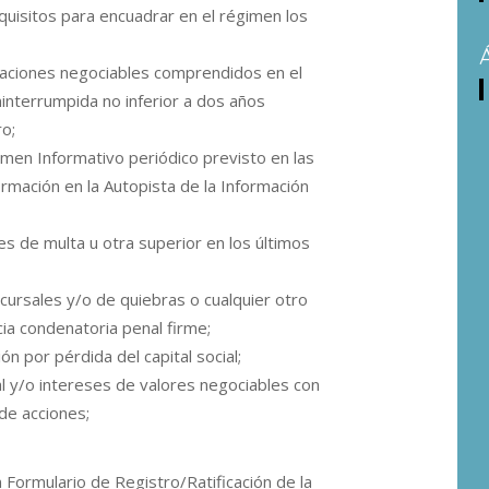
uisitos para encuadrar en el régimen los
igaciones negociables comprendidos en el
ninterrumpida no inferior a dos años
ro;
gimen Informativo periódico previsto en las
ormación en la Autopista de la Información
mes de multa u otra superior en los últimos
ursales y/o de quiebras o cualquier otro
ncia condenatoria penal firme;
ón por pérdida del capital social;
l y/o intereses de valores negociables con
de acciones;
n Formulario de Registro/Ratificación de la