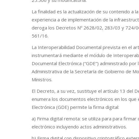
25.506 y su modificatoria.
La finalidad es la actualización de su contenido a l
experiencia a de implementación de la infraestructu
deroga los Decretos Nº 2628/02, 283/03 y 724/06 
561/16.
La Interoperabilidad Documental prevista en el art
instrumentará mediante el módulo de Interoperabi
Documental Electrónica (“GDE”) administrado por 
Administrativa de la Secretaría de Gobierno de Mo
Ministros.
El Decreto, a su vez, sustituye el artículo 13 del
enumera los documentos electrónicos en los que 
Electrónica (GDE) permite la firma digital:
a) Firma digital remota: se utiliza para para firm
electrónico incluyendo actos administrativos.
b) Firma digital con dispositivo criptográfico exter