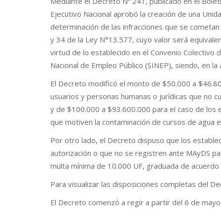
Mediante el Decreto Nº 241, publicado en el Bolet
Ejecutivo Nacional aprobó la creación de una Unid
determinación de las infracciones que se cometan c
y 34 de la Ley N°13.577, cuyo valor será equivalent
virtud de lo establecido en el Convenio Colectivo 
Nacional de Empleo Público (SINEP), siendo, en la 
El Decreto modificó el monto de $50.000 a $46.80
usuarios y personas humanas o jurídicas que no cu
y de $100.000 a $93.600.000 para el caso de los e
que motiven la contaminación de cursos de agua 
Por otro lado, el Decreto dispuso que los estable
autorización o que no se registren ante MAyDS p
multa mínima de 10.000 UF, graduada de acuerdo a 
Para visualizar las disposiciones completas del 
El Decreto comenzó a regir a partir del 6 de may