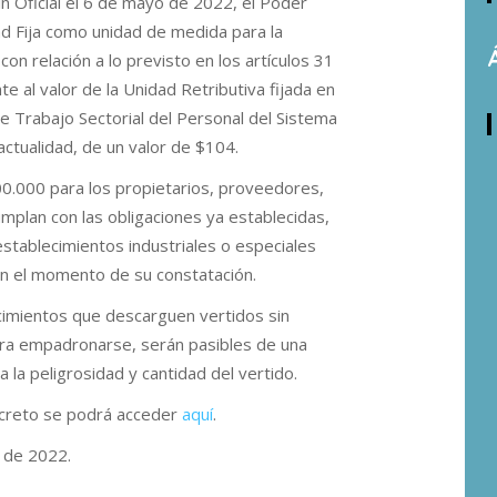
ín Oficial el 6 de mayo de 2022, el Poder
ad Fija como unidad de medida para la
on relación a lo previsto en los artículos 31
e al valor de la Unidad Retributiva fijada en
de Trabajo Sectorial del Personal del Sistema
actualidad, de un valor de $104.
0.000 para los propietarios, proveedores,
mplan con las obligaciones ya establecidas,
stablecimientos industriales o especiales
en el momento de su constatación.
cimientos que descarguen vertidos sin
ara empadronarse, serán pasibles de una
la peligrosidad y cantidad del vertido.
Decreto se podrá acceder
aquí
.
o de 2022.