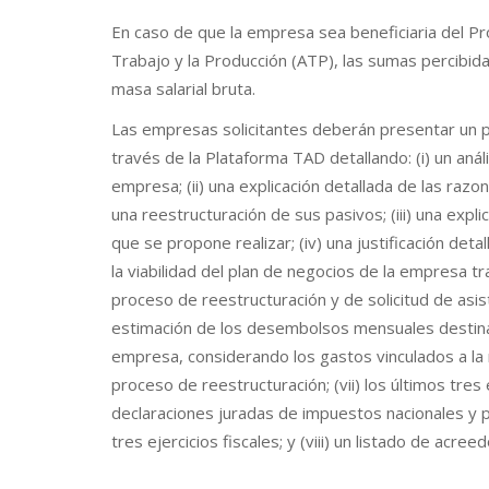
En caso de que la empresa sea beneficiaria del P
Trabajo y la Producción (ATP), las sumas percibida
masa salarial bruta.
Las empresas solicitantes deberán presentar un p
través de la Plataforma TAD detallando: (i) un análi
empresa; (ii) una explicación detallada de las raz
una reestructuración de sus pasivos; (iii) una expl
que se propone realizar; (iv) una justificación deta
la viabilidad del plan de negocios de la empresa tra
proceso de reestructuración y de solicitud de asist
estimación de los desembolsos mensuales destinad
empresa, considerando los gastos vinculados a la 
proceso de reestructuración; (vii) los últimos tres
declaraciones juradas de impuestos nacionales y p
tres ejercicios fiscales; y (viii) un listado de acree