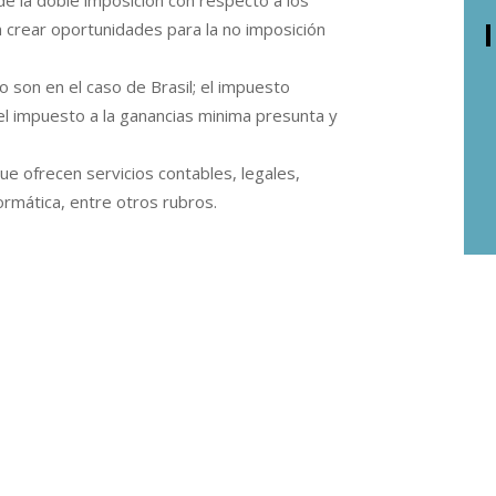
 de la doble imposición con respecto a los
n crear oportunidades para la no imposición
o son en el caso de Brasil; el impuesto
 el impuesto a la ganancias minima presunta y
ue ofrecen servicios contables, legales,
nformática, entre otros rubros.