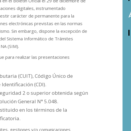
en el Boletín Oficial el 29 de diciembre de
taciones digitales, instrumentado
estir carácter de permanente para la
ones electrónicas previstas en las normas
nismo. Sin embargo, dispone la excepción de
 del Sistema Informático de Trámites
INA (SIM).
ue para realizar las presentaciones
ibutaria (CUIT), Código Único de
 Identificación (CDI).
 Seguridad 2 o superior obtenida según
olución General N° 5.048.
stituido en los términos de la
icatoria.
mites, gestiones y/o comunicaciones