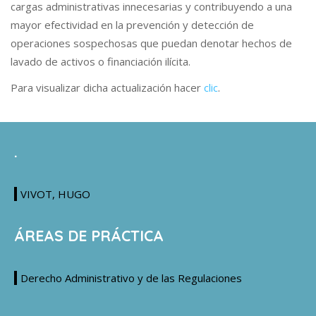
cargas administrativas innecesarias y contribuyendo a una
mayor efectividad en la prevención y detección de
operaciones sospechosas que puedan denotar hechos de
lavado de activos o financiación ilícita.
Para visualizar dicha actualización hacer
clic
.
.
VIVOT, HUGO
ÁREAS DE PRÁCTICA
Derecho Administrativo y de las Regulaciones