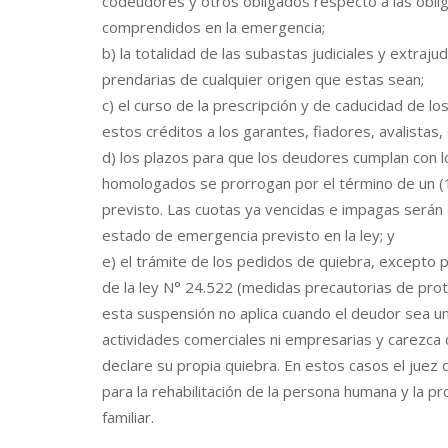
codeudores y otros obligados respecto a las obli
comprendidos en la emergencia;
b) la totalidad de las subastas judiciales y extrajudi
prendarias de cualquier origen que estas sean;
c) el curso de la prescripción y de caducidad de lo
estos créditos a los garantes, fiadores, avalista
d) los plazos para que los deudores cumplan con l
homologados se prorrogan por el término de un (1
previsto. Las cuotas ya vencidas e impagas serán e
estado de emergencia previsto en la ley; y
e) el trámite de los pedidos de quiebra, excepto p
de la ley N° 24.522 (medidas precautorias de prot
esta suspensión no aplica cuando el deudor sea 
actividades comerciales ni empresarias y carezca
declare su propia quiebra. En estos casos el jue
para la rehabilitación de la persona humana y la p
familiar.