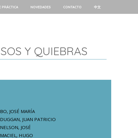
E PRÁCTICA
NOVEDADES
CONTACTO
中文
SOS Y QUIEBRAS
BO, JOSÉ MARÍA
DUGGAN, JUAN PATRICIO
NELSON, JOSÉ
MACIEL, HUGO