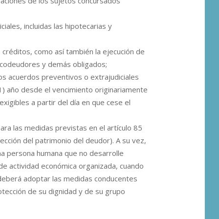
gaciones de los sujetos concursados
ciales, incluidas las hipotecarias y
s créditos, como así también la ejecución de
s, codeudores y demás obligados;
os acuerdos preventivos o extrajudiciales
) año desde el vencimiento originariamente
xigibles a partir del día en que cese el
ara las medidas previstas en el artículo 85
ección del patrimonio del deudor). A su vez,
una persona humana que no desarrolle
 de actividad económica organizada, cuando
z deberá adoptar las medidas conducentes
rotección de su dignidad y de su grupo