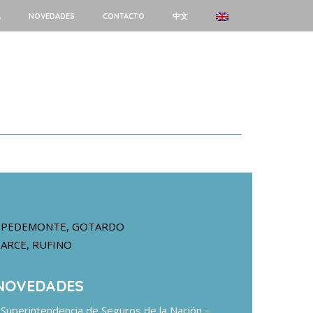
A
NOVEDADES
CONTACTO
中文
PEDEMONTE, GOTARDO
ARCE, RUFINO
NOVEDADES
Superintendencia de Seguros de la Nación –